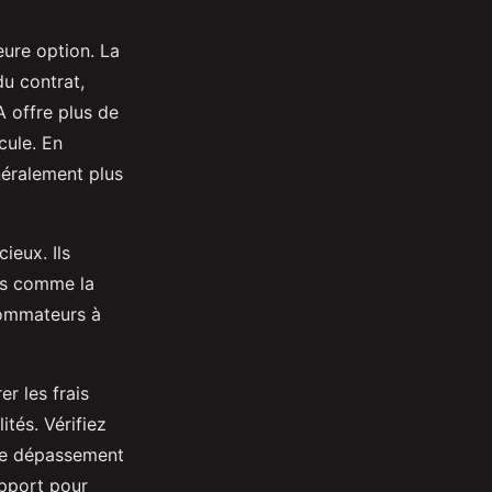
eure option. La
du contrat,
A offre plus de
cule. En
néralement plus
cieux. Ils
es comme la
nsommateurs à
er les frais
ités. Vérifiez
 de dépassement
apport pour