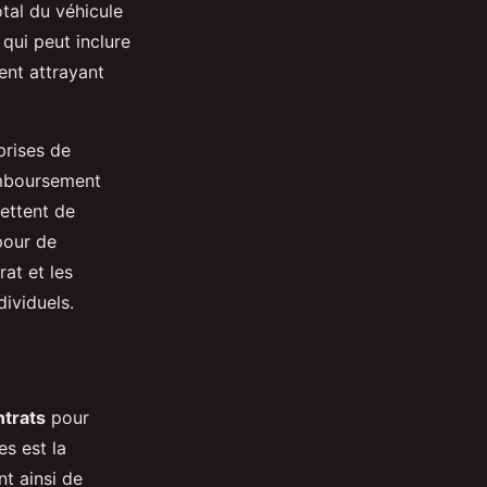
otal du véhicule
 qui peut inclure
ent attrayant
prises de
remboursement
mettent de
pour de
at et les
dividuels.
ntrats
pour
s est la
nt ainsi de