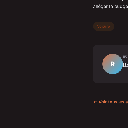
alléger le budget
Voiture
EC
R
R
← Voir tous les a