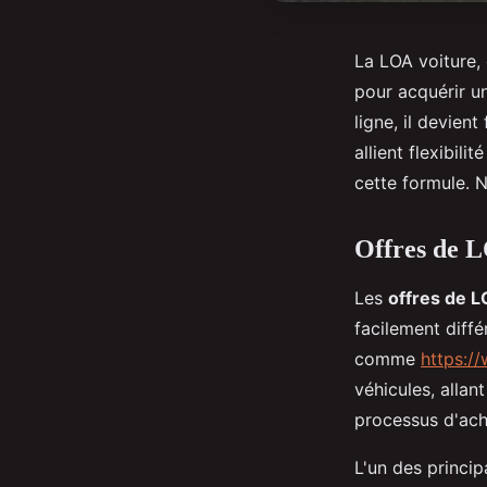
La LOA voiture, 
pour acquérir un
ligne, il devien
allient flexibil
cette formule. 
Offres de L
Les
offres de 
facilement diff
comme
https:/
véhicules, allan
processus d'acha
L'un des princi