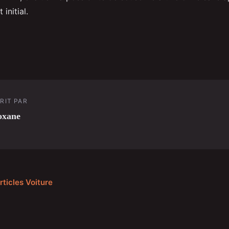
 initial.
RIT PAR
oxane
rticles Voiture