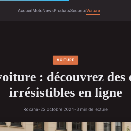
Accueil
Moto
News
Produits
Sécurité
Voiture
VOITURE
oiture : découvrez des 
irrésistibles en ligne
Roxane
•
22 octobre 2024
•
3 min de lecture