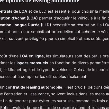
s options de leasing automobile
ontrats de LOA
et de LLD est essentiel pour choisir la meill
Option d'Achat (LOA)
permet d'acquérir le véhicule à la fin 
cation Longue Durée (LLD)
nécessite sa restitution. La LO
amment pour ceux souhaitant potentiellement acheter le véhi
 est souvent privilégiée pour sa simplicité et ses coûts gé
 coût d'une
LOA en ligne
, les simulateurs sont des outils pré
timer les
loyers mensuels
en fonction de divers paramètr
, le kilométrage, et le type de véhicule. Cela aide les co
penses et à comparer les offres plus facilement.
'un
contrat de leasing automobile
, il est crucial de considér
ue l'entretien et l'assurance, souvent inclus dans les mensual
e fin de contrat pour éviter les surprises, comme les frais
Enfin, évaluez la possibilité de souscrire à une offre sans 