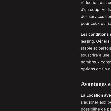
réduction des co
d'un coup. Au li
des services co
pour ceux qui s
Les
conditions e
leasing. Généra
stable et parfoi
souscrire à une 
nombreux consom
options de fin d
Avantages e
La
Location ave
s'adapter aux b
possibilité de p