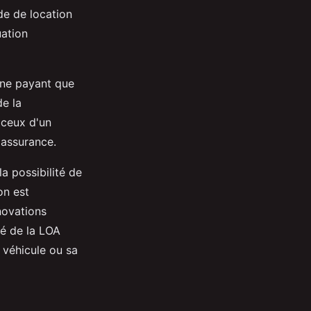
de de location
uation
 ne payant que
de la
 ceux d'un
'assurance.
a possibilité de
on est
novations
té de la LOA
u véhicule ou sa