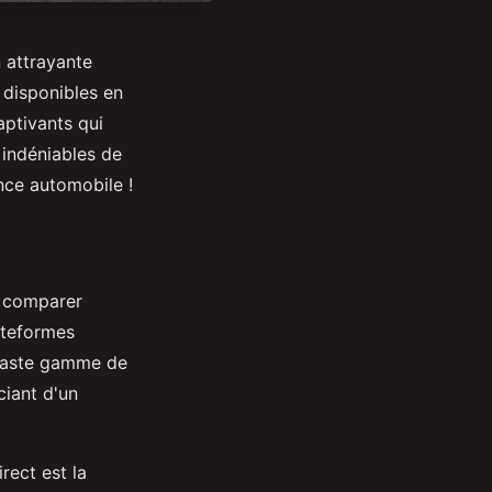
n attrayante
 disponibles en
aptivants qui
 indéniables de
nce automobile !
 comparer
ateformes
e vaste gamme de
ciant d'un
rect est la